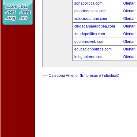
zonapolitica.com
Ofertar!
eleccionesusa.com
Ofertar!
votociudadano.com
Ofertar!
ciudadaniaeuropea.com
Ofertar!
forodepolitica.com
Ofertar!
gobiernoweb.com
Ofertar!
educacionpolitica.com
Ofertar!
infogobierno.com
Ofertar!
<< Categoria Anterior (Empresas e Industrias)