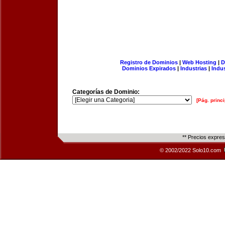
Registro de Dominios
|
Web Hosting
|
D
Dominios Expirados
|
Industrias
|
Indu
Categorías de Dominio:
[Pág. princi
** Precios expre
© 2002/2022 Solo10.com