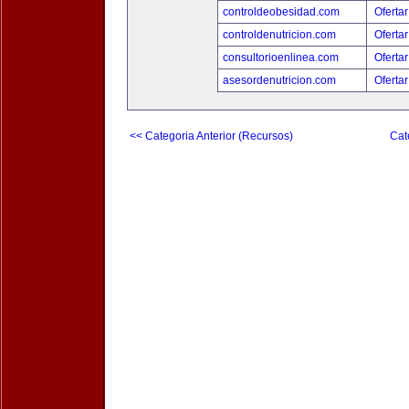
controldeobesidad.com
Ofertar
controldenutricion.com
Ofertar
consultorioenlinea.com
Ofertar
asesordenutricion.com
Ofertar
<< Categoria Anterior (Recursos)
Cat