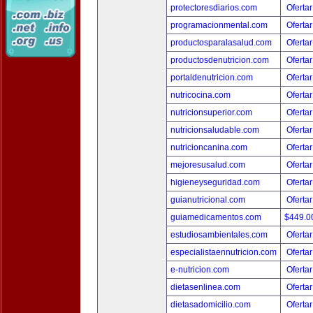
protectoresdiarios.com
Ofertar
programacionmental.com
Ofertar
productosparalasalud.com
Ofertar
productosdenutricion.com
Ofertar
portaldenutricion.com
Ofertar
nutricocina.com
Ofertar
nutricionsuperior.com
Ofertar
nutricionsaludable.com
Ofertar
nutricioncanina.com
Ofertar
mejoresusalud.com
Ofertar
higieneyseguridad.com
Ofertar
guianutricional.com
Ofertar
guiamedicamentos.com
$449.
estudiosambientales.com
Ofertar
especialistaennutricion.com
Ofertar
e-nutricion.com
Ofertar
dietasenlinea.com
Ofertar
dietasadomicilio.com
Ofertar