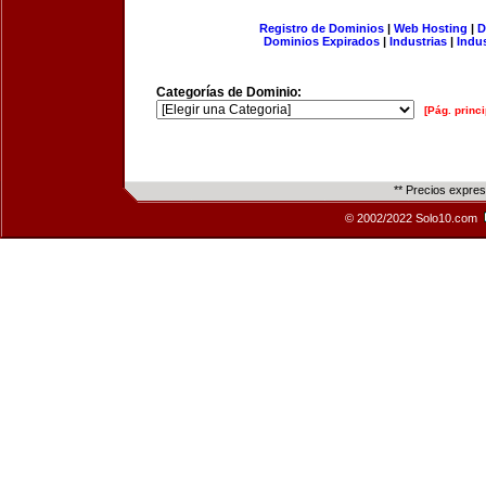
Registro de Dominios
|
Web Hosting
|
D
Dominios Expirados
|
Industrias
|
Indu
Categorías de Dominio:
[Pág. princi
** Precios expre
© 2002/2022 Solo10.com