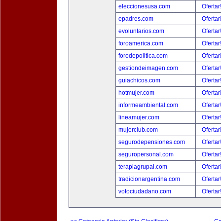
eleccionesusa.com
Ofertar
epadres.com
Ofertar
evoluntarios.com
Ofertar
foroamerica.com
Ofertar
forodepolitica.com
Ofertar
gestiondeimagen.com
Ofertar
guiachicos.com
Ofertar
hotmujer.com
Ofertar
informeambiental.com
Ofertar
lineamujer.com
Ofertar
mujerclub.com
Ofertar
segurodepensiones.com
Ofertar
seguropersonal.com
Ofertar
terapiagrupal.com
Ofertar
tradicionargentina.com
Ofertar
votociudadano.com
Ofertar