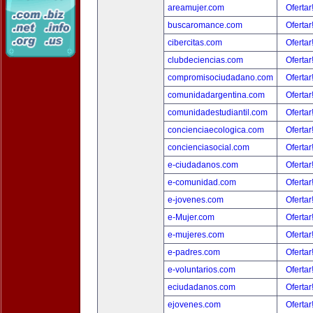
areamujer.com
Ofertar
buscaromance.com
Ofertar
cibercitas.com
Ofertar
clubdeciencias.com
Ofertar
compromisociudadano.com
Ofertar
comunidadargentina.com
Ofertar
comunidadestudiantil.com
Ofertar
concienciaecologica.com
Ofertar
concienciasocial.com
Ofertar
e-ciudadanos.com
Ofertar
e-comunidad.com
Ofertar
e-jovenes.com
Ofertar
e-Mujer.com
Ofertar
e-mujeres.com
Ofertar
e-padres.com
Ofertar
e-voluntarios.com
Ofertar
eciudadanos.com
Ofertar
ejovenes.com
Ofertar