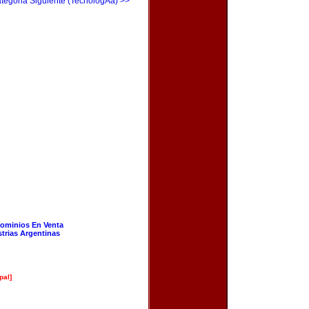
tegoria Siguiente (TecnologÃ­a) >>
ominios En Venta
strias Argentinas
pal]