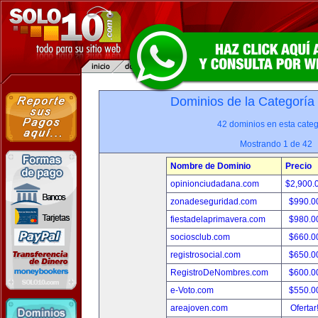
Dominios de la Categoría
42 dominios en esta categ
Mostrando 1 de 42
Nombre de Dominio
Precio
opinionciudadana.com
$2,900.
zonadeseguridad.com
$990.0
fiestadelaprimavera.com
$980.0
sociosclub.com
$660.0
registrosocial.com
$650.0
RegistroDeNombres.com
$600.0
e-Voto.com
$550.0
areajoven.com
Ofertar