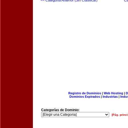
<< Categoria Anterior (Sin Clasificar)
Ca
Registro de Dominios
|
Web Hosting
|
D
Dominios Expirados
|
Industrias
|
Indu
Categorías de Dominio:
[Pág. princi