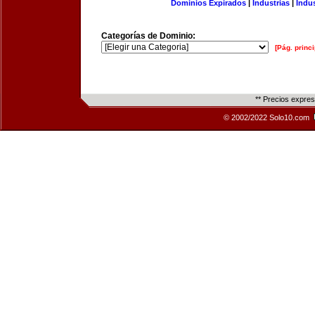
Dominios Expirados
|
Industrias
|
Indu
Categorías de Dominio:
[Pág. princi
** Precios expre
© 2002/2022 Solo10.com