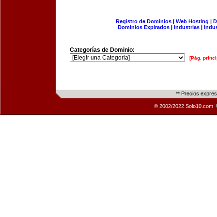
Registro de Dominios
|
Web Hosting
|
D
Dominios Expirados
|
Industrias
|
Indu
Categorías de Dominio:
[Pág. princi
** Precios expre
© 2002/2022 Solo10.com