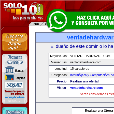
ventadehardwa
El dueño de este dominio lo ha
Mayusculas:
VENTADEHARDWARE.COM
Minusculas:
ventadehardware.com
Longitud:
15 caracteres
Categorias:
InformÃ¡tica y ComputaciÃ³n
,
V
Precio:
Realizar una oferta!
Visitar!
ventadehardware.com
Serán consideradas ofer
Realizar una Oferta