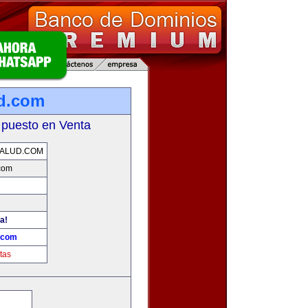
ud.com
 puesto en Venta
ALUD.COM
com
a!
.com
tas