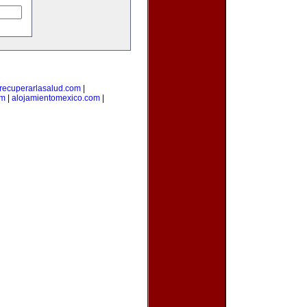
recuperarlasalud.com
|
om
|
alojamientomexico.com
|