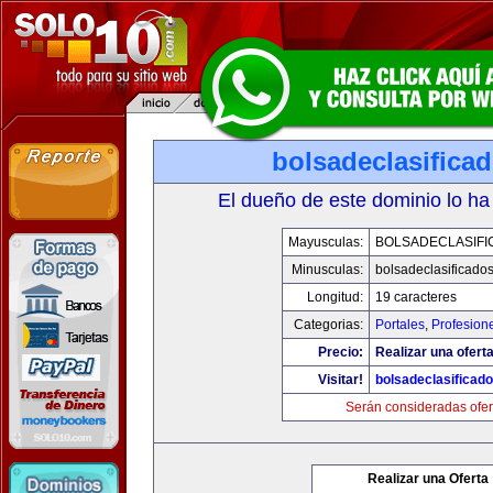
bolsadeclasifica
El dueño de este dominio lo ha
Mayusculas:
BOLSADECLASIFI
Minusculas:
bolsadeclasificado
Longitud:
19 caracteres
Categorias:
Portales
,
Profesion
Precio:
Realizar una oferta
Visitar!
bolsadeclasificad
Serán consideradas ofer
Realizar una Oferta