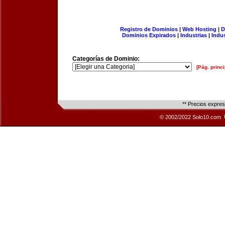
Registro de Dominios
|
Web Hosting
|
D
Dominios Expirados
|
Industrias
|
Indu
Categorías de Dominio:
[Pág. princi
** Precios expre
© 2002/2022 Solo10.com