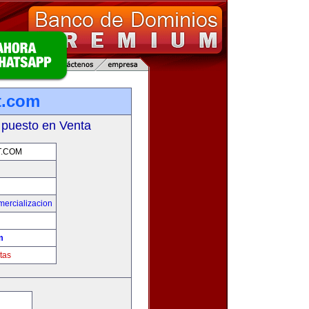
t.com
 puesto en Venta
T.COM
mercializacion
m
tas