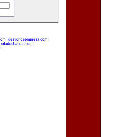
.com
|
gestiondeempresa.com
|
entadechacras.com
|
m
|