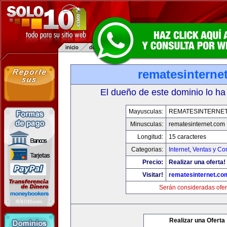
rematesinterne
El dueño de este dominio lo ha
Mayusculas:
REMATESINTERNE
Minusculas:
rematesinternet.com
Longitud:
15 caracteres
Categorias:
Internet
,
Ventas y Co
Precio:
Realizar una oferta!
Visitar!
rematesinternet.co
Serán consideradas ofer
Realizar una Oferta