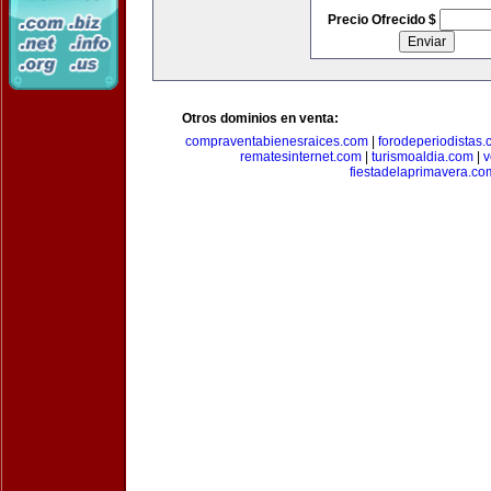
Precio Ofrecido $
Otros dominios en venta:
compraventabienesraices.com
|
forodeperiodistas
rematesinternet.com
|
turismoaldia.com
|
v
fiestadelaprimavera.co