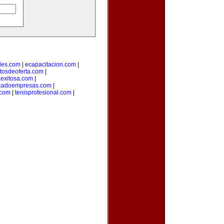
des.com
|
ecapacitacion.com
|
tosdeoferta.com
|
aexitosa.com
|
cadoempresas.com
|
.com
|
tenisprofesional.com
|