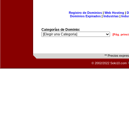
Registro de Dominios
|
Web Hosting
|
D
Dominios Expirados
|
Industrias
|
Indu
Categorías de Dominio:
[Pág. princi
** Precios expre
© 2002/2022 Solo10.com