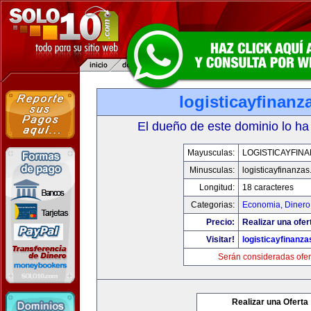
logisticayfinan
El dueño de este dominio lo ha
Mayusculas:
LOGISTICAYFIN
Minusculas:
logisticayfinanza
Longitud:
18 caracteres
Categorias:
Economia, Dinero
Precio:
Realizar una ofer
Visitar!
logisticayfinanz
Serán consideradas ofer
Realizar una Oferta