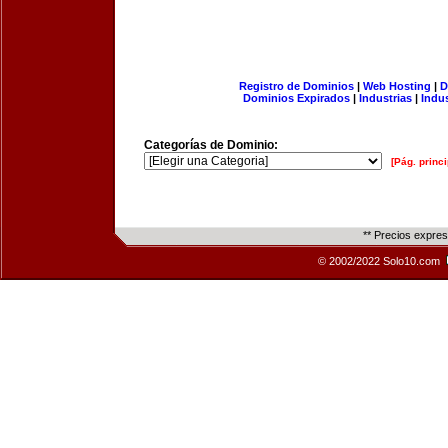
Registro de Dominios
|
Web Hosting
|
D
Dominios Expirados
|
Industrias
|
Indu
Categorías de Dominio:
[Pág. princi
** Precios expre
© 2002/2022 Solo10.com